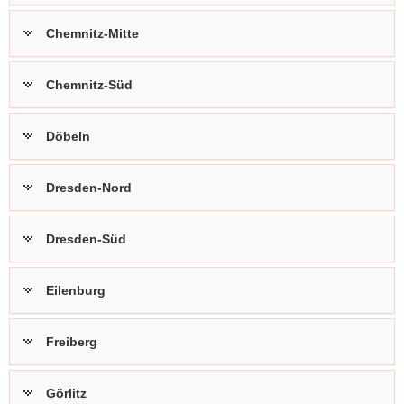
a
Chemnitz-Mitte
v
i
g
Chemnitz-Süd
a
t
Döbeln
i
o
n
Dresden-Nord
Dresden-Süd
Eilenburg
Freiberg
Görlitz