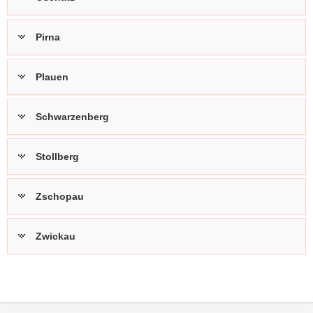
Pirna
Plauen
Schwarzenberg
Stollberg
Zschopau
Zwickau
Weitere
Information
Footer-