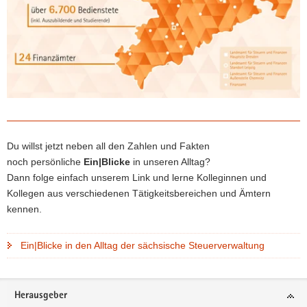
a
v
i
g
a
t
i
o
n
Du willst jetzt neben all den Zahlen und Fakten
noch persönliche
Ein|Blicke
in unseren Alltag?
Dann folge einfach unserem Link und lerne Kolleginnen und
Kollegen aus verschiedenen Tätigkeitsbereichen und Ämtern
kennen.
Ein|Blicke in den Alltag der sächsische Steuerverwaltung
Footer-
Herausgeber
Bereich