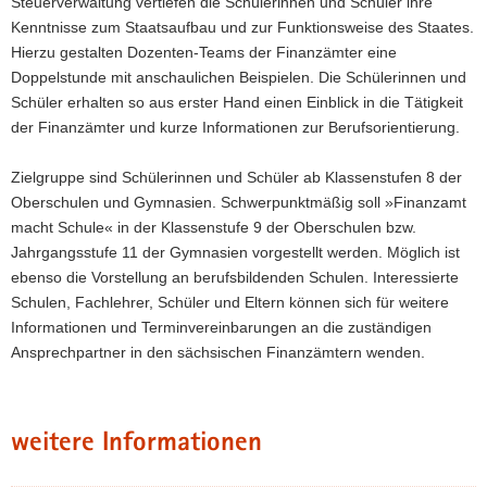
Steuerverwaltung vertiefen die Schülerinnen und Schüler ihre
a
Kenntnisse zum Staatsaufbau und zur Funktionsweise des Staates.
v
Hierzu gestalten Dozenten-Teams der Finanzämter eine
i
Doppelstunde mit anschaulichen Beispielen. Die Schülerinnen und
g
Schüler erhalten so aus erster Hand einen Einblick in die Tätigkeit
a
der Finanzämter und kurze Informationen zur Berufsorientierung.
t
i
Zielgruppe sind Schülerinnen und Schüler ab Klassenstufen 8 der
o
Oberschulen und Gymnasien. Schwerpunktmäßig soll »Finanzamt
n
macht Schule« in der Klassenstufe 9 der Oberschulen bzw.
Jahrgangsstufe 11 der Gymnasien vorgestellt werden. Möglich ist
ebenso die Vorstellung an berufsbildenden Schulen. Interessierte
Schulen, Fachlehrer, Schüler und Eltern können sich für weitere
Informationen und Terminvereinbarungen an die zuständigen
Ansprechpartner in den sächsischen Finanzämtern wenden.
weitere Informationen