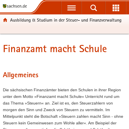
P
P
H
W
F
o
o
a
e
o
r
r
u
i
o
Ausbildung & Studium in der Steuer- und Finanzverwaltung
t
t
p
t
t
a
a
t
e
e
l
l
i
r
r
ü
n
n
e
-
Finanzamt macht Schule
Hauptinhalt
b
a
h
I
B
e
v
a
n
e
r
i
l
f
r
g
g
t
o
e
Allgemeines
r
a
r
i
e
t
m
c
i
i
a
h
Die sächsischen Finanzämter bieten den Schulen in ihrer Region
f
o
t
unter dem Motto »Finanzamt macht Schule« Unterricht rund um
e
n
i
das Thema »Steuern« an. Ziel ist es, den Steuerzahlern von
n
o
morgen den Sinn und Zweck von Steuern zu vermitteln. Im
d
n
Mittelpunkt steht die Botschaft »Steuern zahlen macht Sinn - ohne
e
Steuern kein Gemeinwesen zum Wohle aller«. Am Beispiel der
N