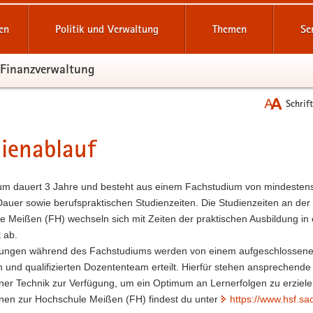
reifende
en
Politik und Verwaltung
Themen
Se
 Finanzverwaltung
Schrif
ienablauf
t
um dauert 3 Jahre und besteht aus einem Fachstudium von mindesten
auer sowie berufspraktischen Studienzeiten. Die Studienzeiten an der
e Meißen (FH) wechseln sich mit Zeiten der praktischen Ausbildung in
 ab.
sungen während des Fachstudiums werden von einem aufgeschlossene
 und qualifizierten Dozententeam erteilt. Hierfür stehen ansprechende
ner Technik zur Verfügung, um ein Optimum an Lernerfolgen zu erziel
onen zur Hochschule Meißen (FH) findest du unter
https://www.hsf.sa