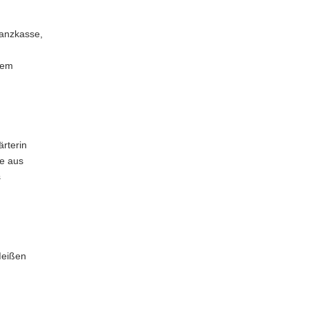
nanzkasse,
dem
rterin
ie aus
s
Meißen