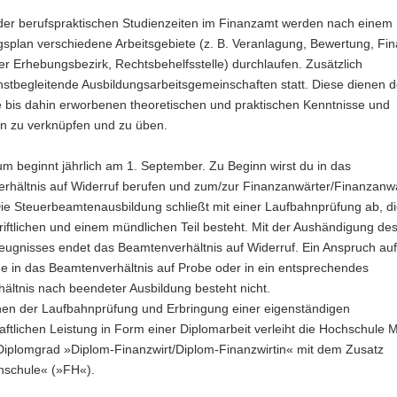
er berufspraktischen Studienzeiten im Finanzamt werden nach einem
gsplan verschiedene Arbeitsgebiete (z. B. Veranlagung, Bewertung, Fi
her Erhebungsbezirk, Rechtsbehelfsstelle) durchlaufen. Zusätzlich
nstbegleitende Ausbildungsarbeitsgemeinschaften statt. Diese dienen 
e bis dahin erworbenen theoretischen und praktischen Kenntnisse und
en zu verknüpfen und zu üben.
m beginnt jährlich am 1. September. Zu Beginn wirst du in das
rhältnis auf Widerruf berufen und zum/zur Finanzanwärter/Finanzanwä
Die Steuerbeamtenausbildung schließt mit einer Laufbahnprüfung ab, d
iftlichen und einem mündlichen Teil besteht. Mit der Aushändigung de
eugnisses endet das Beamtenverhältnis auf Widerruf. Ein Anspruch auf
 in das Beamtenverhältnis auf Probe oder in ein entsprechendes
hältnis nach beendeter Ausbildung besteht nicht.
hen der Laufbahnprüfung und Erbringung einer eigenständigen
ftlichen Leistung in Form einer Diplomarbeit verleiht die Hochschule 
Diplomgrad »Diplom-Finanzwirt/Diplom-Finanzwirtin« mit dem Zusatz
schule« (»FH«).