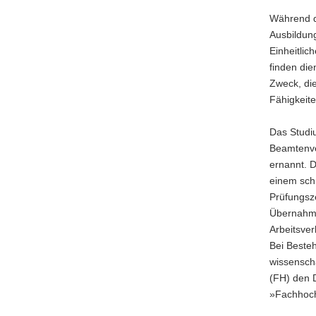
a
Während d
v
Ausbildun
i
Einheitlic
g
finden die
a
Zweck, di
t
Fähigkeit
i
o
Das Studiu
n
Beamtenve
ernannt. 
einem schr
Prüfungsz
Übernahme
Arbeitsver
Bei Beste
wissenscha
(FH) den 
»Fachhoch