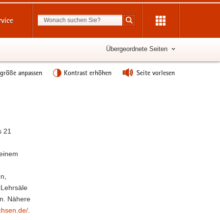
Suchbegriff
rvice
Suche starten
Übergeordnete Seiten
tgröße anpassen
Kontrast erhöhen
Seite vorlesen
Weitere
Information
s 21
 einem
n,
 Lehrsäle
en. Nähere
chsen.de/
.