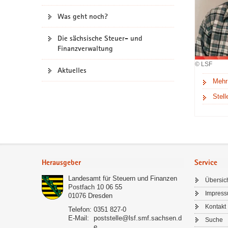
a
Was geht noch?
v
i
Die sächsische Steuer- und
g
Finanzverwaltung
a
© LSF
t
Aktuelles
Mehr
i
o
Stel
n
Footer-
Bereich
Herausgeber
Service
Landesamt für Steuern und Finanzen
Übersic
Postfach 10 06 55
Impres
01076
Dresden
Kontakt
Telefon:
0351 827-0
E-Mail:
poststelle@lsf.smf.sachsen.d
Suche
e