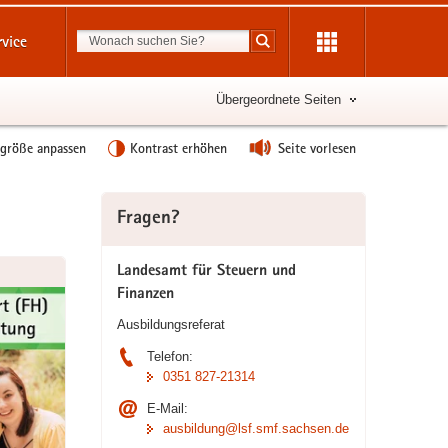
Suchbegriff
rvice
Suche starten
Übergeordnete Seiten
tgröße anpassen
Kontrast erhöhen
Seite vorlesen
Weitere
Fragen?
Information
Landesamt für Steuern und
Finanzen
Ausbildungsreferat
Telefon:
0351 827-21314
E-Mail:
ausbildung@lsf.smf.sachsen.de